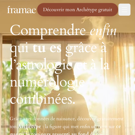
Découvrir mon Archétype gratuit
Comprendre
enfin
qui
tu
es
grâce
à
l’astrologie et à la
numérologie
combinées.
Grâce à tes données de naissance, découvre gratuitement
ton
Archétype
: la figure qui met enfin un nom sur
ce
que tu as toujours ressenti au fond de toi
.